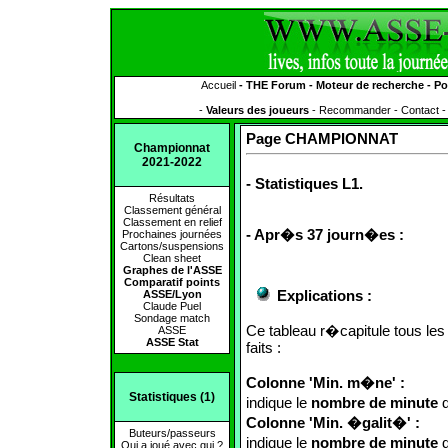
Accueil
-
THE Forum
-
Moteur de recherche
-
Po
-
Valeurs des joueurs
-
Recommander
-
Contact
Page CHAMPIONNAT
Championnat
2021-2022
- Statistiques L1.
Résultats
Classement général
Classement en relief
- Apr�s 37 journ�es :
Prochaines journées
Cartons/suspensions
Clean sheet
Graphes de l'ASSE
Comparatif points
Explications :
ASSE/Lyon
Claude Puel
Sondage match
Ce tableau r�capitule tous les
ASSE
ASSE Stat
faits :
Colonne 'Min. m�ne' :
Statistiques (1)
indique le
nombre de minute
d
Colonne 'Min. �galit�' :
Buteurs/passeurs
indique le
nombre de minute
d
Qui a joué avec qui ?