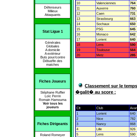
10
Valenciennes
764
Défenseurs
11
Auxerre
760
Milieux
12
Caen
731
Attaquants
13
Strasbourg
663
14
Sochaux
650
15
PSG
645
Stat Ligue 1
16
Monaco
642
17
Lorient
640
Générales
18
Lens
590
Globales
19
Toulouse
564
A domicile
A extérieur
20
Metz
285
Buts pour/contre
Début/fin des
matches
Fiches Joueurs
Classement sur le tem
�galit� au score :
Stéphane Ruffier
Loïc Perrin
Romain Hamouma
Voir tous les
joueurs
Clt
Club
Avan
1
Lorient
640
2
Nice
782
Fiches Dirigeants
3
Nancy
868
4
Lille
926
5
Lens
590
Roland Romeyer