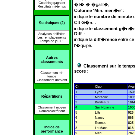
Coaching gagnant
�t� � �galit�,
Résultats mi-temps
Colonne 'Min. men�e' :
indique le
nombre de minute
d
Clt G�n. :
Statistiques (2)
indique le
classement g�n�r
Diff. :
Analyses chiffrées
Les remplacements
indique la
diff�rence
entre ce
Temps de jeu L1
l'�quipe.
Autres
classements
Classement sur le temp
score :
Classement mi-
temps
Classement dom/ext
Clt
Club
Avan
1
Lyon
150
Répartitions
2
Marseille
109
3
Bordeaux
104
Classement moyen
4
Saint-Etienne
100
Domicile/extérieur
5
Lille
926
6
Nancy
868
7
Rennes
825
Indice de
8
Le Mans
818
performance
9
Nice
782