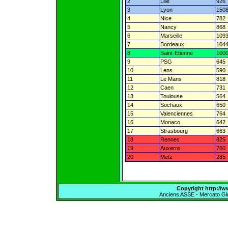
2
Lille
926
3
Lyon
150
4
Nice
782
5
Nancy
868
6
Marseille
109
7
Bordeaux
104
8
Saint-Etienne
100
9
PSG
645
10
Lens
590
11
Le Mans
818
12
Caen
731
13
Toulouse
564
14
Sochaux
650
15
Valenciennes
764
16
Monaco
642
17
Strasbourg
663
18
Rennes
825
19
Auxerre
760
20
Metz
285
Copyright http://ww
Anciens ASSE
-
Mercato Gi