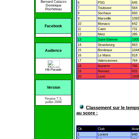
Bernard Caïazzo
6
PSG
645
Dominique
7
Toulouse
564
Rocheteau
8
Sochaux
650
9
Marseille
109
10
Monaco
642
Facebook
11
Caen
731
12
Metz
285
13
Saint-Etienne
100
14
Strasbourg
663
15
Bordeaux
104
Audience
16
Le Mans
818
17
Valenciennes
764
18
Auxerre
760
19
Rennes
825
20
Lyon
150
Version
Version 7.3,
juillet 2006
Classement sur le tem
au score :
Clt
Club
Avan
1
Lorient
640